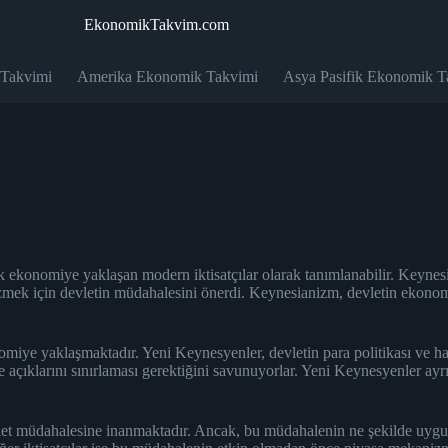
EkonomikTakvim.com
 Takvimi
Amerika Ekonomik Takvimi
Asya Pasifik Ekonomik T
rak ekonomiye yaklaşan modern iktisatçılar olarak tanımlanabilir. Keyn
zmek için devletin müdahalesini önerdi. Keynesianizm, devletin ekonomi
miye yaklaşmaktadır. Yeni Keynesyenler, devletin para politikası ve harc
 açıklarını sınırlaması gerektiğini savunuyorlar. Yeni Keynesyenler ayr
t müdahalesine inanmaktadır. Ancak, bu müdahalenin ne şekilde uygulan