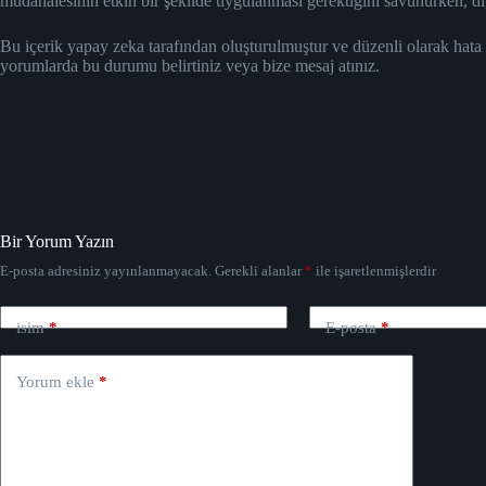
müdahalesinin etkin bir şekilde uygulanması gerektiğini savunurken, d
Bu içerik yapay zeka tarafından oluşturulmuştur ve düzenli olarak hata
yorumlarda bu durumu belirtiniz veya bize mesaj atınız.
Bir Yorum Yazın
E-posta adresiniz yayınlanmayacak.
Gerekli alanlar
*
ile işaretlenmişlerdir
isim
*
E-posta
*
Yorum ekle
*