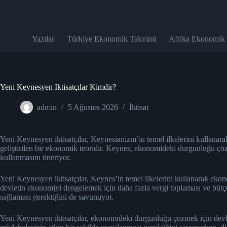
Skip
to
content
Yazılar
Türkiye Ekonomik Takvimi
Afrika Ekonomik
Yeni Keynesyen Iktisatçılar Kimdir?
admin
5 Ağustos 2026
İktisat
Yeni Keynesyen iktisatçılar, Keynesianizm’in temel ilkelerini kullana
geliştirilen bir ekonomik teoridir. Keynes, ekonomideki durgunluğu çö
kullanmasını öneriyor.
Yeni Keynesyen iktisatçılar, Keynes’in temel ilkelerini kullanarak ekono
devletin ekonomiyi dengelemek için daha fazla vergi toplaması ve bütçe
sağlaması gerektiğini de savunuyor.
Yeni Keynesyen iktisatçılar, ekonomideki durgunluğu çözmek için devle