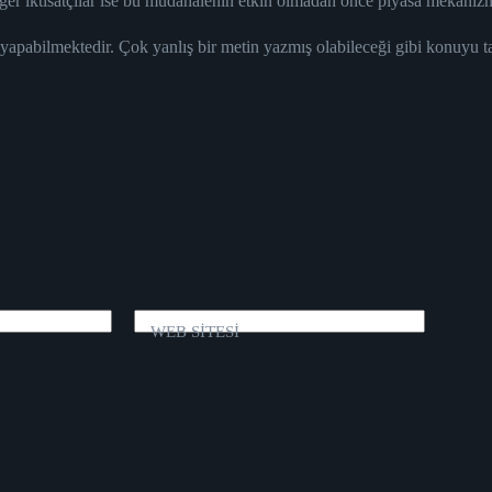
iğer iktisatçılar ise bu müdahalenin etkin olmadan önce piyasa mekaniz
 yapabilmektedir. Çok yanlış bir metin yazmış olabileceği gibi konuyu 
WEB SİTESİ