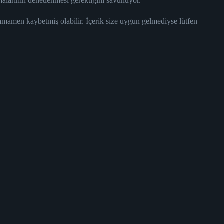
malarının denetlenmesi gerektiğini savunuyor.
tamamen kaybetmiş olabilir. İçerik size uygun gelmediyse lütfen