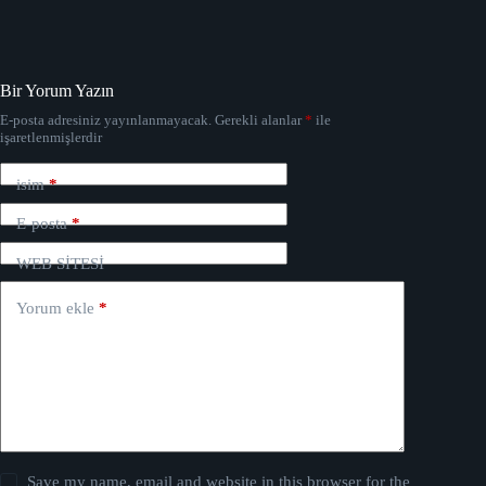
Bir Yorum Yazın
E-posta adresiniz yayınlanmayacak.
Gerekli alanlar
*
ile
işaretlenmişlerdir
isim
*
E-posta
*
WEB SİTESİ
Yorum ekle
*
Save my name, email and website in this browser for the