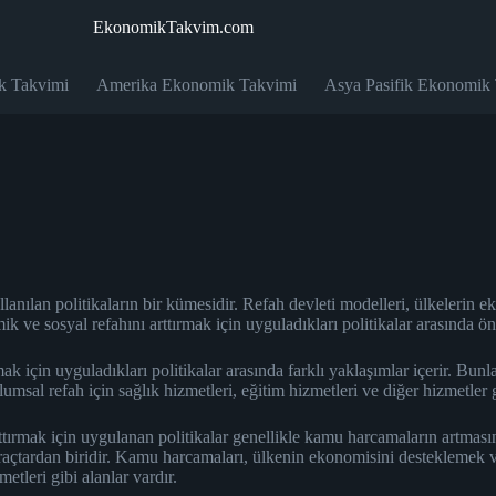
EkonomikTakvim.com
k Takvimi
Amerika Ekonomik Takvimi
Asya Pasifik Ekonomik
anılan politikaların bir kümesidir. Refah devleti modelleri, ülkelerin ek
ik ve sosyal refahını arttırmak için uyguladıkları politikalar arasında ön
ak için uyguladıkları politikalar arasında farklı yaklaşımlar içerir. Bun
plumsal refah için sağlık hizmetleri, eğitim hizmetleri ve diğer hizmetler
arttırmak için uygulanan politikalar genellikle kamu harcamaların artm
araçtardan biridir. Kamu harcamaları, ülkenin ekonomisini desteklemek v
etleri gibi alanlar vardır.