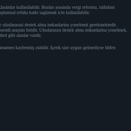
klasimlar kullanilabilir. Bunlar arasinda vergi reformu, istihdam
oplumsal refaha katki saglamak icin kullanilabilir.
n de uluslararasi destek alma imkanlarina yonelmek gerekmektedir.
emli araçtan biridir. Uluslararasi destek alma imkanlarina yonelmek,
eri gibi alanlar vardir.
tamamen kaybetmiş olabilir. İçerik size uygun gelmediyse lütfen