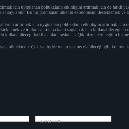
irmak icin uygulanan politikalarin etkinligini artirmak icin de farkli ya
lar sayilabilir. Bu tür politikalar, ülkenin ekonomisini desteklemek ve t
ahlarini arttirmak icin uygulanan politikalarin etkinligini artirmak ici
teklemek ve toplumsal refaha katki saglamak icin kullanabilecegi en on
kullanabilecegi farkli alanlar arasinda sağlık hizmetleri, egitim hizmetl
 yapabilmektedir. Çok yanlış bir metin yazmış olabileceği gibi konuyu 
WEB SİTESİ