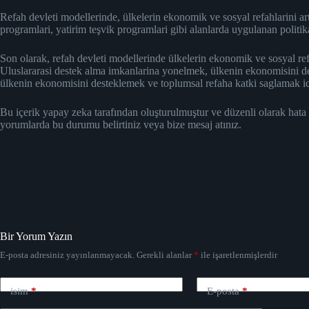
Refah devleti modellerinde, ülkelerin ekonomik ve sosyal refahlarini artt
programlari, yatirim teşvik programlari gibi alanlarda uygulanan politika
Son olarak, refah devleti modellerinde ülkelerin ekonomik ve sosyal ref
Uluslararasi destek alma imkanlarina yonelmek, ülkenin ekonomisini des
ülkenin ekonomisini desteklemek ve toplumsal refaha katki saglamak icin 
Bu içerik yapay zeka tarafından oluşturulmuştur ve düzenli olarak hata
yorumlarda bu durumu belirtiniz veya bize mesaj atınız.
Bir Yorum Yazın
E-posta adresiniz yayınlanmayacak.
Gerekli alanlar
*
ile işaretlenmişlerdir
isim
*
E-posta
*