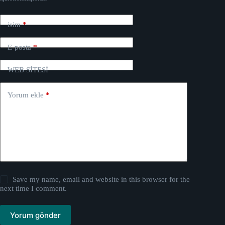
isim
*
E-posta
*
WEB SİTESİ
Yorum ekle
*
Save my name, email and website in this browser for the
next time I comment.
Yorum gönder