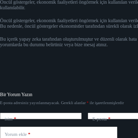
Öncül göstergeler, ekonomik faaliyetleri öngörmek için kullanılan veril
kullanılabilir.
Öncül göstergeler, ekonomik faaliyetleri öngörmek için kullanılan veril
Bu nedenle, öncül göstergeler ekonomistler tarafından sürekli olarak izl
Bu içerik yapay zeka tarafından oluşturulmuştur ve düzenli olarak hata
yorumlarda bu durumu belirtiniz veya bize mesaj atınız.
Bir Yorum Yazın
E-posta adresiniz yayınlanmayacak.
Gerekli alanlar
*
ile işaretlenmişlerdir
isim
*
E-posta
*
Yorum ekle
*