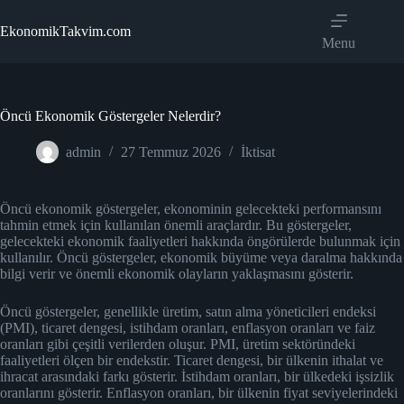
Skip
to
EkonomikTakvim.com
content
Menu
Öncü Ekonomik Göstergeler Nelerdir?
admin
27 Temmuz 2026
İktisat
Öncü ekonomik göstergeler, ekonominin gelecekteki performansını
tahmin etmek için kullanılan önemli araçlardır. Bu göstergeler,
gelecekteki ekonomik faaliyetleri hakkında öngörülerde bulunmak için
kullanılır. Öncü göstergeler, ekonomik büyüme veya daralma hakkında
bilgi verir ve önemli ekonomik olayların yaklaşmasını gösterir.
Öncü göstergeler, genellikle üretim, satın alma yöneticileri endeksi
(PMI), ticaret dengesi, istihdam oranları, enflasyon oranları ve faiz
oranları gibi çeşitli verilerden oluşur. PMI, üretim sektöründeki
faaliyetleri ölçen bir endekstir. Ticaret dengesi, bir ülkenin ithalat ve
ihracat arasındaki farkı gösterir. İstihdam oranları, bir ülkedeki işsizlik
oranlarını gösterir. Enflasyon oranları, bir ülkenin fiyat seviyelerindeki