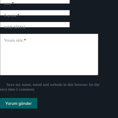
isim
*
E-posta
*
WEB SİTESİ
Yorum ekle
*
Save my name, email and website in this browser for the
next time I comment.
Yorum gönder