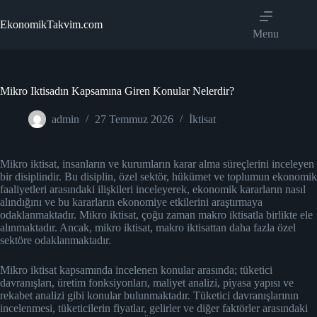
Skip
to
EkonomikTakvim.com
content
Menu
Mikro Iktisadın Kapsamına Giren Konular Nelerdir?
admin
27 Temmuz 2026
İktisat
Mikro iktisat, insanların ve kurumların karar alma süreçlerini inceleyen
bir disiplindir. Bu disiplin, özel sektör, hükümet ve toplumun ekonomik
faaliyetleri arasındaki ilişkileri inceleyerek, ekonomik kararların nasıl
alındığını ve bu kararların ekonomiye etkilerini araştırmaya
odaklanmaktadır. Mikro iktisat, çoğu zaman makro iktisatla birlikte ele
alınmaktadır. Ancak, mikro iktisat, makro iktisattan daha fazla özel
sektöre odaklanmaktadır.
Mikro iktisat kapsamında incelenen konular arasında; tüketici
davranışları, üretim fonksiyonları, maliyet analizi, piyasa yapısı ve
rekabet analizi gibi konular bulunmaktadır. Tüketici davranışlarının
incelenmesi, tüketicilerin fiyatlar, gelirler ve diğer faktörler arasındaki