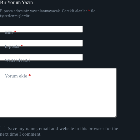
Bir Yorum Yazın
E-posta adresiniz yayınlanmayacak.
Gerekli alanlar
*
ile
işaretlenmişlerdir
isim
*
E-posta
*
WEB SİTESİ
Yorum ekle
*
Save my name, email and website in this browser for the
next time I comment.