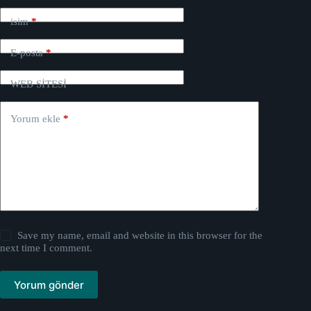
isim
*
E-posta
*
WEB SİTESİ
Yorum ekle
*
Save my name, email and website in this browser for the
next time I comment.
Yorum gönder