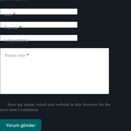
isim
*
E-posta
*
WEB SİTESİ
Yorum ekle
*
Save my name, email and website in this browser for the
next time I comment.
Yorum gönder