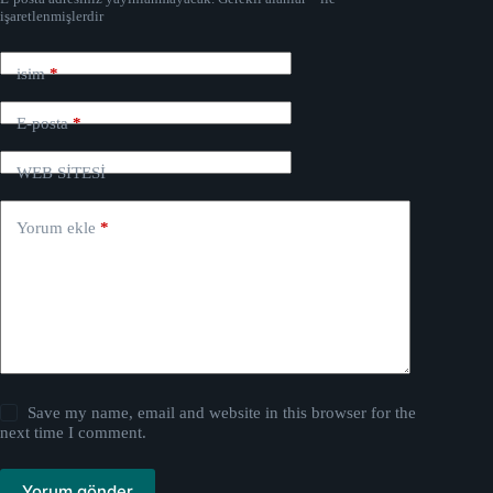
işaretlenmişlerdir
isim
*
E-posta
*
WEB SİTESİ
Yorum ekle
*
Save my name, email and website in this browser for the
next time I comment.
Yorum gönder