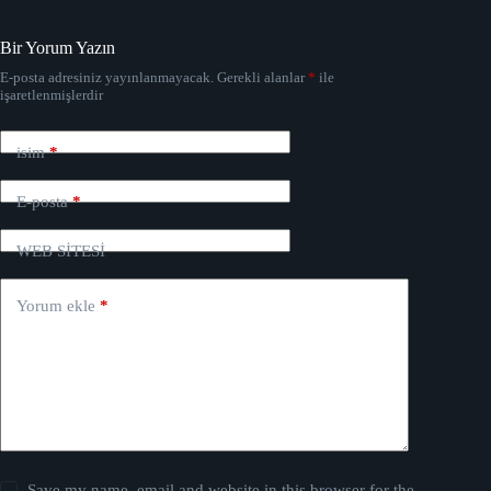
Bir Yorum Yazın
E-posta adresiniz yayınlanmayacak.
Gerekli alanlar
*
ile
işaretlenmişlerdir
isim
*
E-posta
*
WEB SİTESİ
Yorum ekle
*
Save my name, email and website in this browser for the