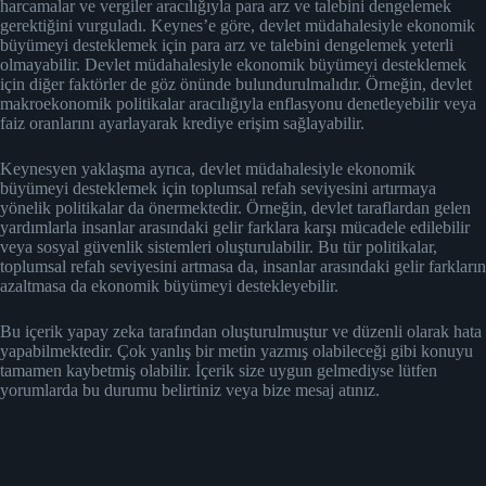
harcamalar ve vergiler aracılığıyla para arz ve talebini dengelemek
gerektiğini vurguladı. Keynes’e göre, devlet müdahalesiyle ekonomik
büyümeyi desteklemek için para arz ve talebini dengelemek yeterli
olmayabilir. Devlet müdahalesiyle ekonomik büyümeyi desteklemek
için diğer faktörler de göz önünde bulundurulmalıdır. Örneğin, devlet
makroekonomik politikalar aracılığıyla enflasyonu denetleyebilir veya
faiz oranlarını ayarlayarak krediye erişim sağlayabilir.
Keynesyen yaklaşma ayrıca, devlet müdahalesiyle ekonomik
büyümeyi desteklemek için toplumsal refah seviyesini artırmaya
yönelik politikalar da önermektedir. Örneğin, devlet taraflardan gelen
yardımlarla insanlar arasındaki gelir farklara karşı mücadele edilebilir
veya sosyal güvenlik sistemleri oluşturulabilir. Bu tür politikalar,
toplumsal refah seviyesini artmasa da, insanlar arasındaki gelir farkların
azaltmasa da ekonomik büyümeyi destekleyebilir.
Bu içerik yapay zeka tarafından oluşturulmuştur ve düzenli olarak hata
yapabilmektedir. Çok yanlış bir metin yazmış olabileceği gibi konuyu
tamamen kaybetmiş olabilir. İçerik size uygun gelmediyse lütfen
yorumlarda bu durumu belirtiniz veya bize mesaj atınız.