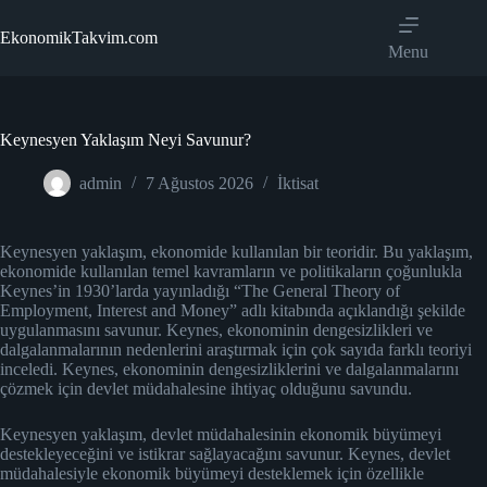
Skip
to
EkonomikTakvim.com
content
Menu
Keynesyen Yaklaşım Neyi Savunur?
admin
7 Ağustos 2026
İktisat
Keynesyen yaklaşım, ekonomide kullanılan bir teoridir. Bu yaklaşım,
ekonomide kullanılan temel kavramların ve politikaların çoğunlukla
Keynes’in 1930’larda yayınladığı “The General Theory of
Employment, Interest and Money” adlı kitabında açıklandığı şekilde
uygulanmasını savunur. Keynes, ekonominin dengesizlikleri ve
dalgalanmalarının nedenlerini araştırmak için çok sayıda farklı teoriyi
inceledi. Keynes, ekonominin dengesizliklerini ve dalgalanmalarını
çözmek için devlet müdahalesine ihtiyaç olduğunu savundu.
Keynesyen yaklaşım, devlet müdahalesinin ekonomik büyümeyi
destekleyeceğini ve istikrar sağlayacağını savunur. Keynes, devlet
müdahalesiyle ekonomik büyümeyi desteklemek için özellikle