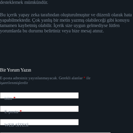
desteklemek mümkündür.
Bu içerik yapay zeka tarafından oluşturulmuştur ve düzenli olarak hata
yapabilmektedir. Çok yanlış bir metin yazmış olabileceği gibi konuyu
tamamen kaybetmiş olabilir. İçerik size uygun gelmediyse lütfen
yorumlarda bu durumu belirtiniz veya bize mesaj atınız.
Bir Yorum Yazın
E-posta adresiniz yayınlanmayacak.
Gerekli alanlar
*
ile
işaretlenmişlerdir
isim
*
E-posta
*
WEB SİTESİ