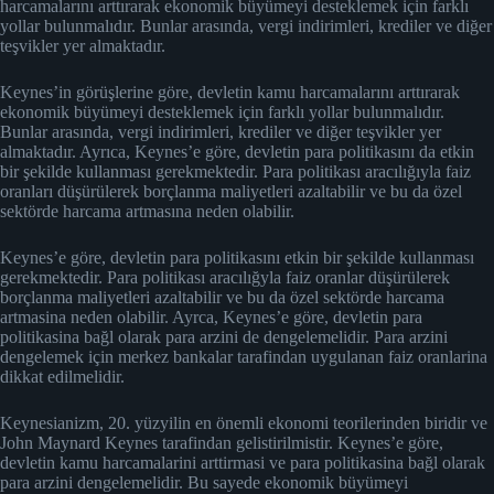
harcamalarını arttırarak ekonomik büyümeyi desteklemek için farklı
yollar bulunmalıdır. Bunlar arasında, vergi indirimleri, krediler ve diğer
teşvikler yer almaktadır.
Keynes’in görüşlerine göre, devletin kamu harcamalarını arttırarak
ekonomik büyümeyi desteklemek için farklı yollar bulunmalıdır.
Bunlar arasında, vergi indirimleri, krediler ve diğer teşvikler yer
almaktadır. Ayrıca, Keynes’e göre, devletin para politikasını da etkin
bir şekilde kullanması gerekmektedir. Para politikası aracılığıyla faiz
oranları düşürülerek borçlanma maliyetleri azaltabilir ve bu da özel
sektörde harcama artmasına neden olabilir.
Keynes’e göre, devletin para politikasını etkin bir şekilde kullanması
gerekmektedir. Para politikası aracılığyla faiz oranlar düşürülerek
borçlanma maliyetleri azaltabilir ve bu da özel sektörde harcama
artmasina neden olabilir. Ayrca, Keynes’e göre, devletin para
politikasina bağl olarak para arzini de dengelemelidir. Para arzini
dengelemek için merkez bankalar tarafindan uygulanan faiz oranlarina
dikkat edilmelidir.
Keynesianizm, 20. yüzyilin en önemli ekonomi teorilerinden biridir ve
John Maynard Keynes tarafindan gelistirilmistir. Keynes’e göre,
devletin kamu harcamalarini arttirmasi ve para politikasina bağl olarak
para arzini dengelemelidir. Bu sayede ekonomik büyümeyi