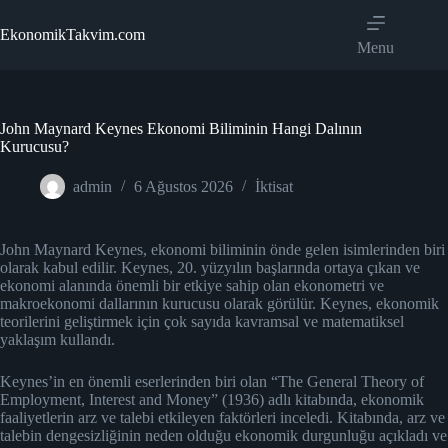
Skip
to
EkonomikTakvim.com
content
Menu
John Maynard Keynes Ekonomi Biliminin Hangi Dalının
Kurucusu?
admin
6 Ağustos 2026
İktisat
John Maynard Keynes, ekonomi biliminin önde gelen isimlerinden biri
olarak kabul edilir. Keynes, 20. yüzyılın başlarında ortaya çıkan ve
ekonomi alanında önemli bir etkiye sahip olan ekonometri ve
makroekonomi dallarının kurucusu olarak görülür. Keynes, ekonomik
teorilerini geliştirmek için çok sayıda kavramsal ve matematiksel
yaklaşım kullandı.
Keynes’in en önemli eserlerinden biri olan “The General Theory of
Employment, Interest and Money” (1936) adlı kitabında, ekonomik
faaliyetlerin arz ve talebi etkileyen faktörleri inceledi. Kitabında, arz ve
talebin dengesizliğinin neden olduğu ekonomik durgunluğu açıkladı ve