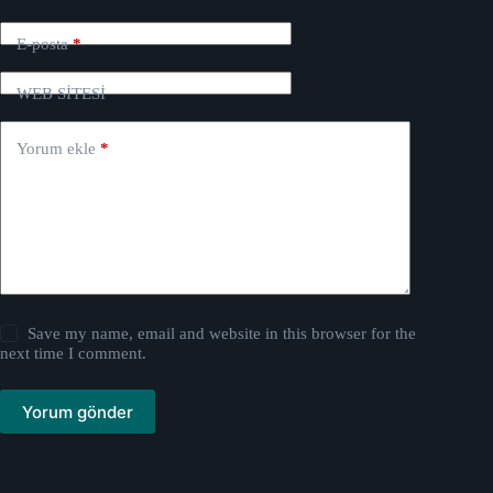
E-posta
*
WEB SİTESİ
Yorum ekle
*
Save my name, email and website in this browser for the
next time I comment.
Yorum gönder