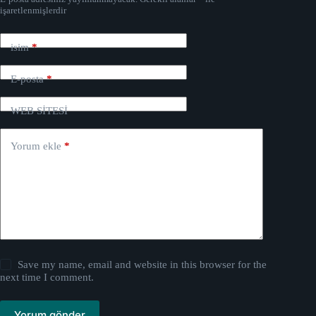
işaretlenmişlerdir
isim
*
E-posta
*
WEB SİTESİ
Yorum ekle
*
Save my name, email and website in this browser for the
next time I comment.
Yorum gönder