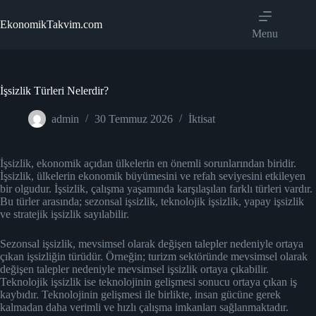
Skip
to
EkonomikTakvim.com
content
Menu
İşsizlik Türleri Nelerdir?
admin
30 Temmuz 2026
İktisat
İşsizlik, ekonomik açıdan ülkelerin en önemli sorunlarından biridir.
İşsizlik, ülkelerin ekonomik büyümesini ve refah seviyesini etkileyen
bir olgudur. İşsizlik, çalışma yaşamında karşılaşılan farklı türleri vardır.
Bu türler arasında; sezonsal işsizlik, teknolojik işsizlik, yapay işsizlik
ve stratejik işsizlik sayılabilir.
Sezonsal işsizlik, mevsimsel olarak değişen talepler nedeniyle ortaya
çıkan işsizliğin türüdür. Örneğin; turizm sektöründe mevsimsel olarak
değişen talepler nedeniyle mevsimsel işsizlik ortaya çıkabilir.
Teknolojik işsizlik ise teknolojinin gelişmesi sonucu ortaya çıkan iş
kaybıdır. Teknolojinin gelişmesi ile birlikte, insan gücüne gerek
kalmadan daha verimli ve hızlı çalışma imkanları sağlanmaktadır.