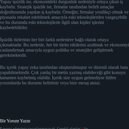
Yapay işsizlik ise, ekonomideki durgunluk nedeniyle ortaya çıkan iş
kaybıdır. Stratejik işsizlik ise, firmalar tarafından belirli amaçlar
doğrultusunda yapılan iş kaybıdır. Örneğin; firmalar yenilikçi olmak ve
piyasada rekabet edebilmek amacıyla eski teknolojilerden vazgeçebilir
ve bu durumda eski teknolojilerle ilgili olan kişiler işlerini
kaybedebilirler.
İşsizlik türlerinin her biri farklı nedenlere bağlı olarak ortaya
çıkmaktadır. Bu nedenle, her bir türün etkilerini azaltmak ve ekonomiyi
canlandırmak amacıyla uygun politika ve stratejiler geliştirmek
gerekmektedir.
Bu içerik yapay zeka tarafından oluşturulmuştur ve düzenli olarak hata
yapabilmektedir. Çok yanlış bir metin yazmış olabileceği gibi konuyu
tamamen kaybetmiş olabilir. İçerik size uygun gelmediyse lütfen
yorumlarda bu durumu belirtiniz veya bize mesaj atınız.
Bir Yorum Yazın
E-posta adresiniz yayınlanmayacak.
Gerekli alanlar
*
ile