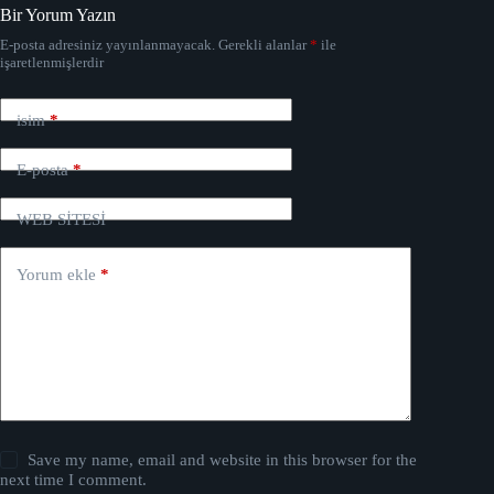
Bir Yorum Yazın
E-posta adresiniz yayınlanmayacak.
Gerekli alanlar
*
ile
işaretlenmişlerdir
isim
*
E-posta
*
WEB SİTESİ
Yorum ekle
*
Save my name, email and website in this browser for the
next time I comment.