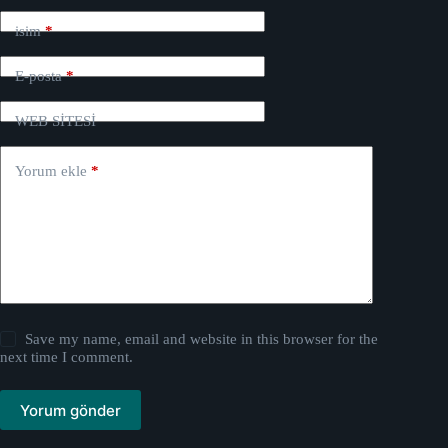
isim
*
E-posta
*
WEB SİTESİ
Yorum ekle
*
Save my name, email and website in this browser for the
next time I comment.
Yorum gönder