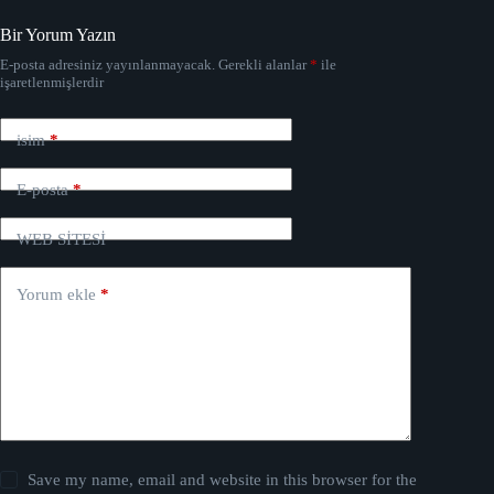
Bir Yorum Yazın
E-posta adresiniz yayınlanmayacak.
Gerekli alanlar
*
ile
işaretlenmişlerdir
isim
*
E-posta
*
WEB SİTESİ
Yorum ekle
*
Save my name, email and website in this browser for the