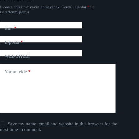
E-posta adresiniz yayınlanmayacak.
Gerekli alanlar
*
ile
işaretlenmişlerdir
isim
*
E-posta
*
WEB SİTESİ
Yorum ekle
*
Save my name, email and website in this browser for the
next time I comment.