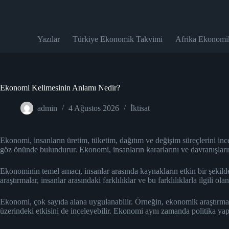
Skip
to
content
Yazılar
Türkiye Ekonomik Takvimi
Afrika Ekonomi
Ekonomi Kelimesinin Anlamı Nedir?
admin
4 Ağustos 2026
İktisat
Ekonomi, insanların üretim, tüketim, dağıtım ve değişim süreçlerini ince
göz önünde bulundurur. Ekonomi, insanların kararlarını ve davranışlarını
Ekonominin temel amacı, insanlar arasında kaynakların etkin bir şekil
araştırmalar, insanlar arasındaki farklılıklar ve bu farklılıklarla ilgili o
Ekonomi, çok sayıda alana uygulanabilir. Örneğin, ekonomik araştırmala
üzerindeki etkisini de inceleyebilir. Ekonomi aynı zamanda politika ya