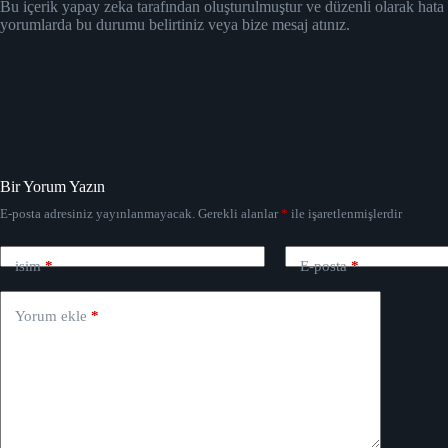
Bu içerik yapay zeka tarafından oluşturulmuştur ve düzenli olarak hata
yorumlarda bu durumu belirtiniz veya bize mesaj atınız.
Bir Yorum Yazın
E-posta adresiniz yayınlanmayacak.
Gerekli alanlar
*
ile işaretlenmişlerdir
isim
*
E-posta
*
Yorum ekle
*