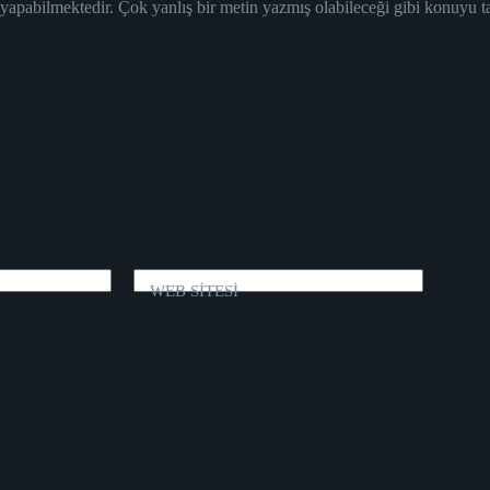
 yapabilmektedir. Çok yanlış bir metin yazmış olabileceği gibi konuyu 
WEB SİTESİ