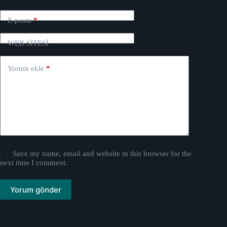
E-posta
*
WEB SİTESİ
Yorum ekle
*
Save my name, email and website in this browser for the
next time I comment.
Yorum gönder