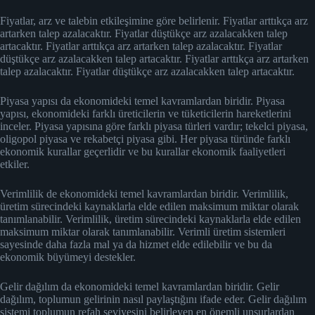
Fiyatlar, arz ve talebin etkileşimine göre belirlenir. Fiyatlar arttıkça arz
artarken talep azalacaktır. Fiyatlar düştükçe arz azalacakken talep
artacaktır. Fiyatlar arttıkça arz artarken talep azalacaktır. Fiyatlar
düştükçe arz azalacakken talep artacaktır. Fiyatlar arttıkça arz artarken
talep azalacaktır. Fiyatlar düştükçe arz azalacakken talep artacaktır.
Piyasa yapısı da ekonomideki temel kavramlardan biridir. Piyasa
yapısı, ekonomideki farklı üreticilerin ve tüketicilerin hareketlerini
inceler. Piyasa yapısına göre farklı piyasa türleri vardır; tekelci piyasa,
oligopol piyasa ve rekabetçi piyasa gibi. Her piyasa türünde farklı
ekonomik kurallar geçerlidir ve bu kurallar ekonomik faaliyetleri
etkiler.
Verimlilik de ekonomideki temel kavramlardan biridir. Verimlilik,
üretim sürecindeki kaynaklarla elde edilen maksimum miktar olarak
tanımlanabilir. Verimlilik, üretim sürecindeki kaynaklarla elde edilen
maksimum miktar olarak tanımlanabilir. Verimli üretim sistemleri
sayesinde daha fazla mal ya da hizmet elde edilebilir ve bu da
ekonomik büyümeyi destekler.
Gelir dağılım da ekonomideki temel kavramlardan biridir. Gelir
dağılım, toplumun gelirinin nasıl paylaştığını ifade eder. Gelir dağılım
sistemi toplumun refah seviyesini belirleyen en önemli unsurlardan