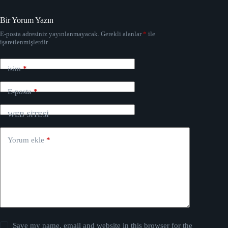
Bir Yorum Yazın
E-posta adresiniz yayınlanmayacak.
Gerekli alanlar
*
ile
işaretlenmişlerdir
isim
*
E-posta
*
WEB SİTESİ
Yorum ekle
*
Save my name, email and website in this browser for the