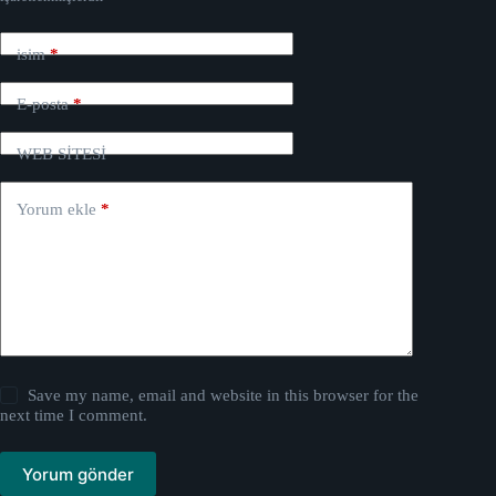
isim
*
E-posta
*
WEB SİTESİ
Yorum ekle
*
Save my name, email and website in this browser for the
next time I comment.
Yorum gönder