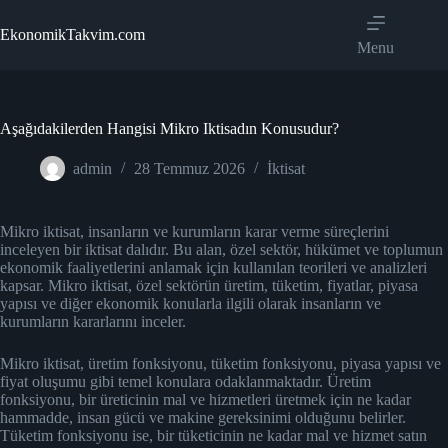
Skip
to
EkonomikTakvim.com
content
Menu
Aşağıdakilerden Hangisi Mikro Iktisadın Konusudur?
admin
28 Temmuz 2026
İktisat
Mikro iktisat, insanların ve kurumların karar verme süreçlerini
inceleyen bir iktisat dalıdır. Bu alan, özel sektör, hükümet ve toplumun
ekonomik faaliyetlerini anlamak için kullanılan teorileri ve analizleri
kapsar. Mikro iktisat, özel sektörün üretim, tüketim, fiyatlar, piyasa
yapısı ve diğer ekonomik konularla ilgili olarak insanların ve
kurumların kararlarını inceler.
Mikro iktisat, üretim fonksiyonu, tüketim fonksiyonu, piyasa yapısı ve
fiyat oluşumu gibi temel konulara odaklanmaktadır. Üretim
fonksiyonu, bir üreticinin mal ve hizmetleri üretmek için ne kadar
hammadde, insan gücü ve makine gereksinimi olduğunu belirler.
Tüketim fonksiyonu ise, bir tüketicinin ne kadar mal ve hizmet satın