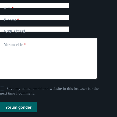
isim
*
E-posta
*
WEB SİTESİ
Yorum ekle
*
Save my name, email and website in this browser for the
next time I comment.
Yorum gönder