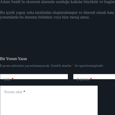
Adam Smith’in ekonomi alanında sunduğu katkılar büyüktür ve bugün hala
Bu içerik yapay zeka tarafından oluşturulmuştur ve düzenli olarak hata
yorumlarda bu durumu belirtiniz veya bize mesaj atınız.
Bir Yorum Yazın
E-posta adresiniz yayınlanmayacak.
Gerekli alanlar
*
ile işaretlenmişlerdir
isim
*
E-posta
*
Yorum ekle
*