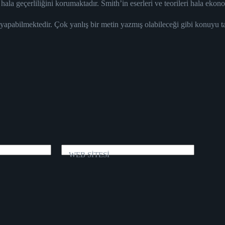
 geçerliliğini korumaktadır. Smith’in eserleri ve teorileri hala ekono
 yapabilmektedir. Çok yanlış bir metin yazmış olabileceği gibi konuyu 
WEB SİTESİ