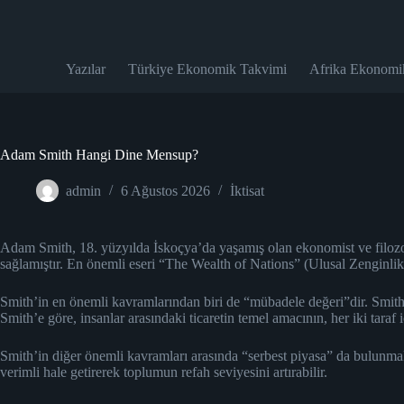
Skip
to
content
Yazılar
Türkiye Ekonomik Takvimi
Afrika Ekonomi
Adam Smith Hangi Dine Mensup?
admin
6 Ağustos 2026
İktisat
Adam Smith, 18. yüzyılda İskoçya’da yaşamış olan ekonomist ve filozo
sağlamıştır. En önemli eseri “The Wealth of Nations” (Ulusal Zenginlikler)
Smith’in en önemli kavramlarından biri de “mübadele değeri”dir. Smith
Smith’e göre, insanlar arasındaki ticaretin temel amacının, her iki tar
Smith’in diğer önemli kavramları arasında “serbest piyasa” da bulunmaktad
verimli hale getirerek toplumun refah seviyesini artırabilir.