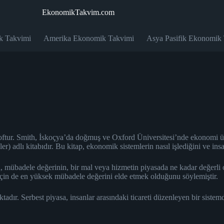
EkonomikTakvim.com
k Takvimi
Amerika Ekonomik Takvimi
Asya Pasifik Ekonomik
ftur. Smith, İskoçya’da doğmuş ve Oxford Üniversitesi’nde ekonomi üze
 adlı kitabıdır. Bu kitap, ekonomik sistemlerin nasıl işlediğini ve insanla
, mübadele değerinin, bir mal veya hizmetin piyasada ne kadar değerli
af için de en yüksek mübadele değerini elde etmek olduğunu söylemiştir.
ır. Serbest piyasa, insanlar arasındaki ticareti düzenleyen bir sistemdir