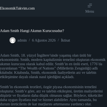
Skip
to
EkonomikTakvim.com
content
Menu
Adam Smith Hangi Akımın Kurucusudur?
admin
6 Ağustos 2026
İktisat
Adam Smith, 18. yüzyıl İngiltere’sinde yaşamış olan ünlü bir
ekonomisttir. Smith, modern kapitalizmin temelini oluşturan ekonomik
akımın kurucusu olarak kabul edilir. Smith’in en ünlü eseri, 1776’da
yayımlanan “The Wealth of Nations” (Milletlerin Zenginliği) adlı
kitabıdır. Kitabında, Smith, ekonomik faaliyetlerin arz ve talebin
etkileşimine dayalı olarak nasıl işlediğini açıkladı.
Smith’in ekonomik teorileri, özgür piyasa ekonomisinin temelini
oluşturur. Smith’e göre, arz ve talebin etkileşimi, üretim maliyetlerini
düşürür ve fiyatların daha düşük olmasını sağlar. Böylece, tüketiciler
daha uygun fiyatlara mal ve hizmet alabilirler. Aynı zamanda, bu
durum üreticilerin de kar marjlarını artırmasına yardımcı olur.