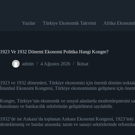
Skip
to
content
Yazılar
Türkiye Ekonomik Takvimi
Afrika Ekonomi
1923 Ve 1932 Dönemi Ekonomi Politika Hangi Kongre?
admin
4 Ağustos 2026
İktisat
1923 ve 1932 dönemleri, Türkiye ekonomisi için önemli dönüm noktaların
İstanbul Ekonomi Kongresi, Türkiye ekonomisinin gelişmesi için öneml
Kongre, Türkiye’nin ekonomik ve sosyal alanlarda modernleşmesini sağlam
kurulması ve bankacılık sektörünün geliştirilmesi sayılabilir.
1932’de ise Ankara’da toplanan Ankara Ekonomi Kongresi, 1923’teki İs
desteklenmiş ve bunlar arasında; tarım ve sanayi sektörlerinde reformlar,