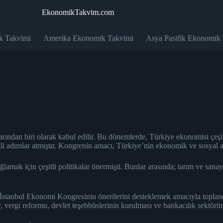
EkonomikTakvim.com
k Takvimi
Amerika Ekonomik Takvimi
Asya Pasifik Ekonomik
dan biri olarak kabul edilir. Bu dönemlerde, Türkiye ekonomisi çeşitli 
i adımlar atmıştır. Kongrenin amacı, Türkiye’nin ekonomik ve sosyal 
ak için çeşitli politikalar önermişti. Bunlar arasında; tarım ve sanayi 
tanbul Ekonomi Kongresinin önerilerini desteklemek amacıyla toplandı
 vergi reformu, devlet teşebbüslerinin kurulması ve bankacılık sektörünün