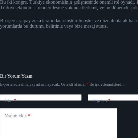
Bu iki kongre, Türkiye ekonomisinin gelişmesinde önemli rol oynadı. 
Türkiye ekonomisi modernleşme yolunda ilerlemiş ve bu dönemde çok sa
Bu içerik yapay zeka tarafından oluşturulmuştur ve düzenli olarak hata
yorumlarda bu durumu belirtiniz veya bize mesaj atınız.
Bir Yorum Yazın
E-posta adresiniz yayınlanmayacak.
Gerekli alanlar
*
ile işaretlenmişlerdir
isim
*
E-posta
*
Yorum ekle
*