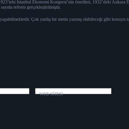
1923’teki İstanbul Ekonomi Kongresi’nin önerileri, 1932’deki Ankara E
yıda reform gerçekleştirilmiştir.
 yapabilmektedir. Çok yanlış bir metin yazmış olabileceği gibi konuyu 
WEB SİTESİ